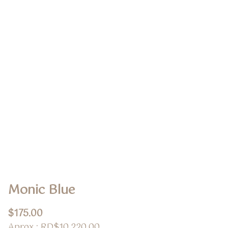
Monic Blue
$
175.00
Aprox.: RD$10,220.00