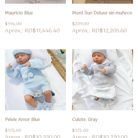
Mauricio Blue
Mont Sun Deluxe sin muñeco
$
196.00
$
209.00
Aprox.: RD$11,446.40
Aprox.: RD$12,205.60
Pelele Amor Blue
Culote. Gray
$
175.00
$
175.00
Aprox.: RD$10,220.00
Aprox.: RD$10,220.00