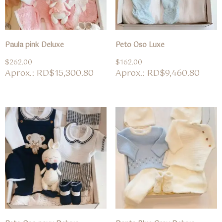
Paula pink Deluxe
Peto Oso Luxe
$
262.00
$
162.00
Aprox.: RD$15,300.80
Aprox.: RD$9,460.80