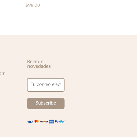
$
98.00
Recibir
novedades
 pm
E
m
a
i
l
Subscribe
*