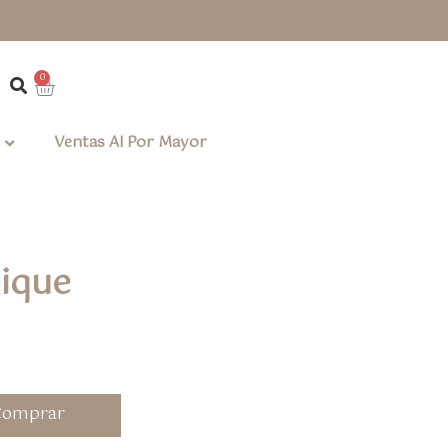
0
Ventas Al Por Mayor
pique
Comprar