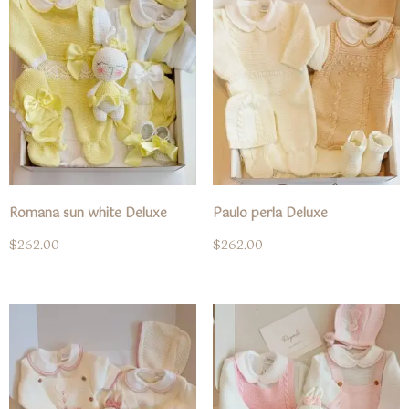
Romana sun white Deluxe
Paulo perla Deluxe
$
262.00
$
262.00