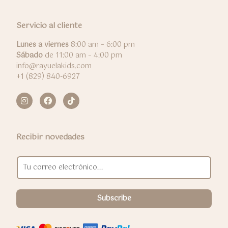
Servicio al cliente
Lunes a viernes
8:00 am – 6:00 pm
Sábado
de 11:00 am – 4:00 pm
info@rayuelakids.com
+1 (829) 840-6927
Recibir novedades
E
m
a
i
l
Subscribe
*