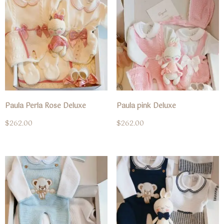
Paula Perla Rose Deluxe
Paula pink Deluxe
$
262.00
$
262.00