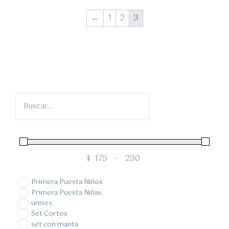
←
1
2
3
$
-
Minimum Price
Maximum Price
Primera Puesta Niños
Primera Puesta Niñas
unisex
Set Cortos
set con manta